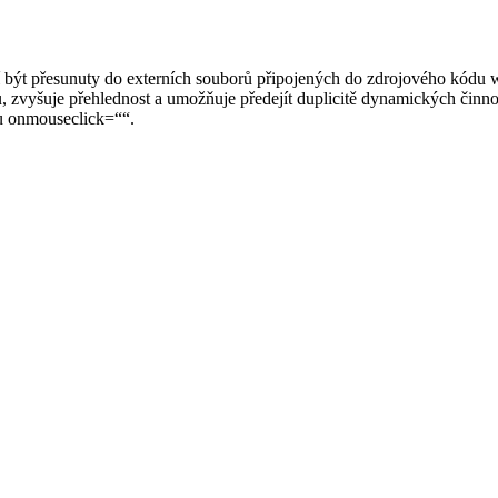
být přesunuty do externích souborů připojených do zdrojového kódu we
u, zvyšuje přehlednost a umožňuje předejít duplicitě dynamických činno
ru onmouseclick=““.