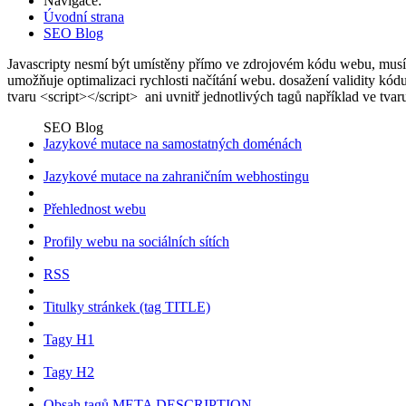
Navigace:
Úvodní strana
SEO Blog
Javascripty nesmí být umístěny přímo ve zdrojovém kódu webu, musí 
umožňuje optimalizaci rychlosti načítání webu. dosažení validity kód
tvaru <script></script> ani uvnitř jednotlivých tagů například ve tva
SEO Blog
Jazykové mutace na samostatných doménách
Jazykové mutace na zahraničním webhostingu
Přehlednost webu
Profily webu na sociálních sítích
RSS
Titulky stránkek (tag TITLE)
Tagy H1
Tagy H2
Obsah tagů META DESCRIPTION