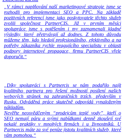
„V rámci naplňování naší marketingové strategie jsme se
rozhodli pro implementaci SEO a PPC. Na základě
pozitivních referencí jsme jako poskytovatele těchto služeb
zvolili společnost PartnerCIS. Již v prvním měsíci
spolupráce jsme s potěšením i my zaznamenali kladné
výsledky, které přetrvávají až dodnes. Z tohoto důvodu
můžeme těm, kdo hledají profesionálního, efektivního a na
potřeby zákazníka rychle reagujícího specialistu v oblasti
podpory internetové propagace, firmu PartnerCIS vřele
doporučit.“
„Díky spolupráci s Partnercis se nám podařilo najít
kvalitního partnera pro řešení možností posílení našich
webových stránek na zahraničních trzích, především v
Rusku. Odváděná práce skutečně odpovídá vynaloženým
nákladům.
Nevěřte neosvědčeným “prodejcům teplé vody”, kteří o
SEO nemají páru a svými nabídkami denně zkoušejí své
nekalé praktiky v mnohých firmách i u živnostníků. U
Partnercis máte za své peníze jistotu kvalitních služeb, které
vám pomohou.“