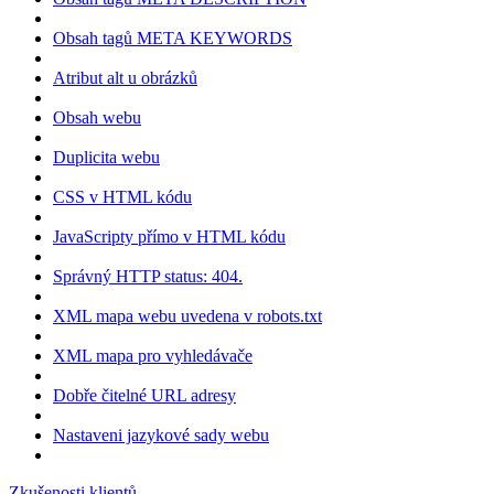
Obsah tagů META KEYWORDS
Atribut alt u obrázků
Obsah webu
Duplicita webu
CSS v HTML kódu
JavaScripty přímo v HTML kódu
Správný HTTP status: 404.
XML mapa webu uvedena v robots.txt
XML mapa pro vyhledávače
Dobře čitelné URL adresy
Nastaveni jazykové sady webu
Zkušenosti klientů