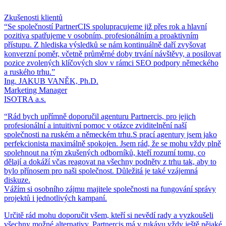
Zkušenosti klientů
“Se společností PartnerCIS spolupracujeme již přes rok a hlavní
pozitiva spatřujeme v osobním, profesionálním a proaktivním
přístupu. Z hlediska výsledků se nám kontinuálně daří zvyšovat
konverzní poměr, včetně průměrné doby trvání návštěvy, a posilovat
pozice zvolených klíčových slov v rámci SEO podpory německého
a ruského trhu.”
Ing. JAKUB VANĚK, Ph.D.
Marketing Manager
ISOTRA a.s.
“Rád bych upřímně doporučil agenturu Partnercis, pro jejich
profesionální a intuitivní pomoc v otázce zviditelnění naší
společnosti na ruském a německém trhu.S prací agentury jsem jako
perfekcionista maximálně spokojen. Jsem rád, že se mohu vždy plně
spolehnout na tým zkušených odborníků, kteří rozumí tomu, co
dělají a dokáží včas reagovat na všechny podněty z trhu tak, aby to
bylo přínosem pro naši společnost. Důležitá je také vzájemná
diskuze.
Vážím si osobního zájmu majitele společnosti na fungování správy
projektů i jednotlivých kampaní.
Určitě rád mohu doporučit všem, kteří si nevědí rady a vyzkoušeli
všechny možné alternativy. Partnercis má v rukávu vždy ještě nějaké