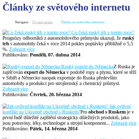
Články ze světového internetu
Navigace:
Úvodní strana
Články ze světového internetu
Co čeká ruský trh v tomto roce?
Prognózy odborníků z automobilového průmyslu ukazují, že
ruský
trh
s automobily čeká v roce 2014 pokles poptávky přibližně o 5,5
%.
Zobrazit více
Publikováno:
Pondělí, 07. dubna 2014
Ruský export do Německa
Z Ruska je
zajišťován
export do Německa
v podobě ropy a plynu, které se těží
v Sibiři a Německo naopak exportuje do Ruska především
automobily a produkci pro strojírenský a chemický průmysl.
Zobrazit více
Publikováno:
Čtvrtek, 20. března 2014
Jak ovlivní
konflikt na Ukrajině obchod s Ruskem?
Pro
obchod s Ruskem
je v
první řadě důležité zajištění strategicky důležitých produktů, jako
jsou potraviny, léky, technologie a strojní komponent...
Zobrazit více
Publikováno:
Pátek, 14. března 2014