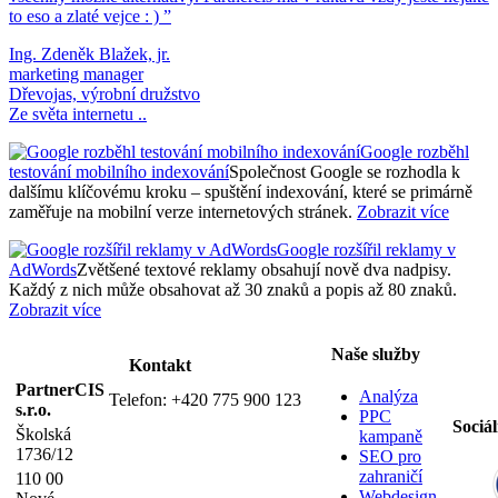
to eso a zlaté vejce : ) ”
Ing. Zdeněk Blažek, jr.
marketing manager
Dřevojas, výrobní družstvo
Ze světa internetu ..
Google rozběhl
testování mobilního indexování
Společnost Google se rozhodla k
dalšímu klíčovému kroku – spuštění indexování, které se primárně
zaměřuje na mobilní verze internetových stránek.
Zobrazit více
Google rozšířil reklamy v
AdWords
Zvětšené textové reklamy obsahují nově dva nadpisy.
Každý z nich může obsahovat až 30 znaků a popis až 80 znaků.
Zobrazit více
Naše služby
Kontakt
PartnerCIS
Analýza
Telefon:
+420 775 900 123
s.r.o.
PPC
Sociál
Školská
kampaně
1736/12
SEO pro
zahraničí
110 00
Webdesign