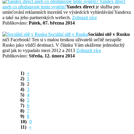
Yandex direct
aneb co představuje tento systém?
Yandex direct
je služba pro
umísťování reklamních inzerátů ve výsledcích vyhledávání Yandexu
a také na jeho partnerských webech.
Zobrazit více
Publikováno:
Pátek, 07. března 2014
Sociální sítě v Rusku
Sociální sítě v Rusku
ničí Facebook! Ten si s malou hrstkou uživatelů určitě nezapíše
Rusko jako vůdčí destinaci. V článku Vám ukážeme jednoduchý
graf jak to vypadalo mezi 2012 a 2013
Zobrazit více
Publikováno:
Středa, 12. února 2014
«
1
2
3
4
5
6
7
8
9
»