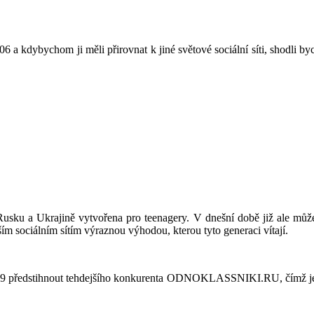
2006 a kdybychom ji měli přirovnat k jiné světové sociální síti, shodli
usku a Ukrajině vytvořena pro teenagery. V dnešní době již ale můžeme
jším sociálním sítím výraznou výhodou, kterou tyto generaci vítají.
009 předstihnout tehdejšího konkurenta ODNOKLASSNIKI.RU, čímž její 