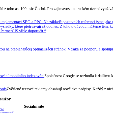
elů z toho asi 100 tisíc Čechů. Pro zajímavost, na ruském území využ
 implementaci SEO a PPC. Na základě pozitivních referencí jsme jako po
ýsledky, které přetrvávají až dodnes. Z tohoto důvodu můžeme těm, kdo
 PartnerCIS vřele doporučit.“
cou na prebiehajúcej optimalizácii stránok. Vďaka za podporu a spolup
tování mobilního indexování
Společnost Google se rozhodla k dalšímu k
ords
Zvětšené textové reklamy obsahují nově dva nadpisy. Každý z nic
služby
Sociální sítě
ýza