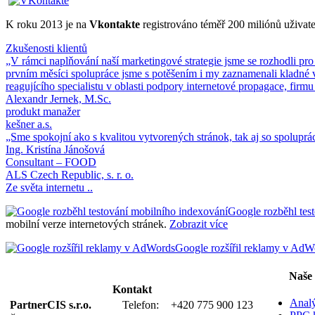
K roku 2013 je na
Vkontakte
registrováno téměř 200 miliónů uživat
Zkušenosti klientů
„V rámci naplňování naší marketingové strategie jsme se rozhodli pro
prvním měsíci spolupráce jsme s potěšením i my zaznamenali kladné v
reagujícího specialistu v oblasti podpory internetové propagace, firmu
Alexandr Jernek, M.Sc.
produkt manažer
kešner a.s.
„Sme spokojní ako s kvalitou vytvorených stránok, tak aj so spoluprá
Ing. Kristína Jánošová
Consultant – FOOD
ALS Czech Republic, s. r. o.
Ze světa internetu ..
Google rozběhl tes
mobilní verze internetových stránek.
Zobrazit více
Google rozšířil reklamy v AdW
Naše 
Kontakt
Anal
PartnerCIS s.r.o.
Telefon:
+420 775 900 123