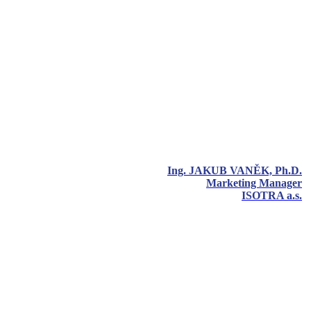
Ing. JAKUB VANĚK, Ph.D.
Marketing Manager
ISOTRA a.s.