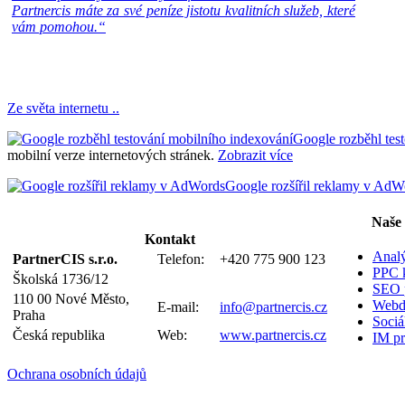
Partnercis máte za své peníze jistotu kvalitních služeb, které
vám pomohou.“
Ze světa internetu ..
Google rozběhl tes
mobilní verze internetových stránek.
Zobrazit více
Google rozšířil reklamy v AdW
Naše 
Kontakt
Anal
PartnerCIS s.r.o.
Telefon:
+420 775 900 123
PPC 
Školská 1736/12
SEO p
110 00 Nové Město,
Webd
E-mail:
info@partnercis.cz
Praha
Sociál
Česká republika
Web:
www.partnercis.cz
IM pr
Ochrana osobních údajů