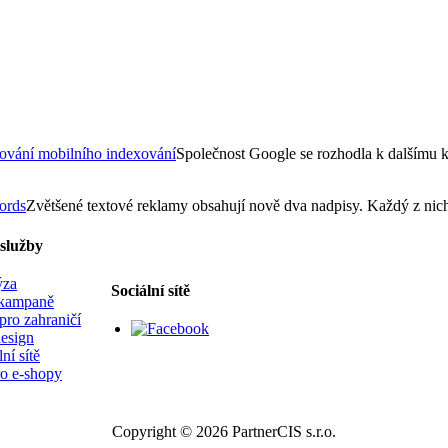
tování mobilního indexování
Společnost Google se rozhodla k dalšímu k
ords
Zvětšené textové reklamy obsahují nově dva nadpisy. Každý z nic
služby
ýza
Sociální sítě
kampaně
ro zahraničí
esign
ní sítě
o e-shopy
Copyright © 2026 PartnerCIS s.r.o.