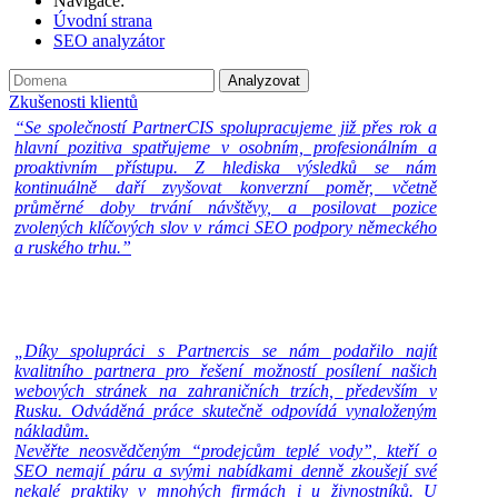
Navigace:
Úvodní strana
SEO analyzátor
Zkušenosti klientů
“Se společností PartnerCIS spolupracujeme již přes rok a
hlavní pozitiva spatřujeme v osobním, profesionálním a
proaktivním přístupu. Z hlediska výsledků se nám
kontinuálně daří zvyšovat konverzní poměr, včetně
průměrné doby trvání návštěvy, a posilovat pozice
zvolených klíčových slov v rámci SEO podpory německého
a ruského trhu.”
„Díky spolupráci s Partnercis se nám podařilo najít
kvalitního partnera pro řešení možností posílení našich
webových stránek na zahraničních trzích, především v
Rusku. Odváděná práce skutečně odpovídá vynaloženým
nákladům.
Nevěřte neosvědčeným “prodejcům teplé vody”, kteří o
SEO nemají páru a svými nabídkami denně zkoušejí své
nekalé praktiky v mnohých firmách i u živnostníků. U