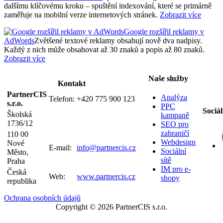
dalšímu klíčovému kroku – spuštění indexování, které se primárně
zaměřuje na mobilní verze internetových stránek.
Zobrazit více
Google rozšířil reklamy v
AdWords
Zvětšené textové reklamy obsahují nově dva nadpisy.
Každý z nich může obsahovat až 30 znaků a popis až 80 znaků.
Zobrazit více
Naše služby
Kontakt
PartnerCIS
Analýza
Telefon:
+420 775 900 123
s.r.o.
PPC
Sociál
Školská
kampaně
1736/12
SEO pro
zahraničí
110 00
Webdesign
Nové
E-mail:
info@partnercis.cz
Sociální
Město,
sítě
Praha
IM pro e-
Česká
Web:
www.partnercis.cz
shopy
republika
Ochrana osobních údajů
Copyright © 2026 PartnerCIS s.r.o.