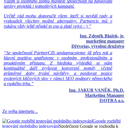
Vážím si osobního zájmu majitele společnosti na fungování
správy projektů i jednotlivých kampaní.
Určitě rád mohu doporučit všem, kteří si nevědí rady a
vyzkoušeli všechny možné alternativy. Partnercis má v
rukávu vždy ještě nějaké to eso a zlaté vejce : ) ”
Ing. Zdeněk Blažek, jr.
marketing manager
Dřevojas, výrobní družstvo
“Se společností PartnerCIS spolupracujeme již přes rok a
hlavní pozitiva spatřujeme v osobním, profesionálním a
proaktivním přístupu. Z hlediska výsledků se nám
kontinuálně daří zvyšovat konverzní poměr, včetně
průměrné doby trvání návštěvy, a posilovat pozice
zvolených klíčových slov v rámci SEO podpory německého
a ruského trhu.”
Ing. JAKUB VANĚK, Ph.D.
Marketing Manager
ISOTRA a.s.
Ze světa internetu ..
Google rozběhl
testování mobilního indexování
Společnost Google se rozhodla k