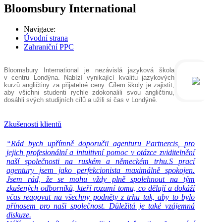
Bloomsbury International
Navigace:
Úvodní strana
Zahraniční PPC
Bloomsbury International je nezávislá jazyková škola
v centru Londýna. Nabízí vynikající kvalitu jazykových
kurzů angličtiny za přijatelné ceny. Cílem školy je zajistit,
aby všichni studenti rychle zdokonalili svou angličtinu,
dosáhli svých studijních cílů a užili si čas v Londýně.
Zkušenosti klientů
“Rád bych upřímně doporučil agenturu Partnercis, pro
jejich profesionální a intuitivní pomoc v otázce zviditelnění
naší společnosti na ruském a německém trhu.S prací
agentury jsem jako perfekcionista maximálně spokojen.
Jsem rád, že se mohu vždy plně spolehnout na tým
zkušených odborníků, kteří rozumí tomu, co dělají a dokáží
včas reagovat na všechny podněty z trhu tak, aby to bylo
přínosem pro naši společnost. Důležitá je také vzájemná
diskuze.