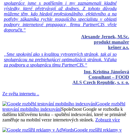
spolupráce jsme s potěšením i my zaznamenali kladné
výsledky, které přetrvávají až dodnes. Z tohoto důvodu
můžeme těm, kdo hledají profesionálního, efektivního a na
potřeby zákazníka rychle reagujícího specialistu v oblasti
podpory internetové propagace, firmu PartnerCIS vřele
doporučit.“
Alexandr Jernek, M.Sc.
produkt manažer
kešner a.s.
„Sme spokojní ako s kvalitou vytvorených stránok, tak aj so
spoluprácou na prebiehajúcej optimalizácii stránok. Vďaka
za podporu a spoluprácu tímu PartnerCIS.“
Ing. Kristína Jánošová
Consultant – FOOD
ALS Czech Republic, s. r. o.
Ze světa internetu ..
Google rozběhl
testování mobilního indexování
Společnost Google se rozhodla k
dalšímu klíčovému kroku – spuštění indexování, které se primárně
zaměřuje na mobilní verze internetových stránek.
Zobrazit více
Google rozšířil reklamy v