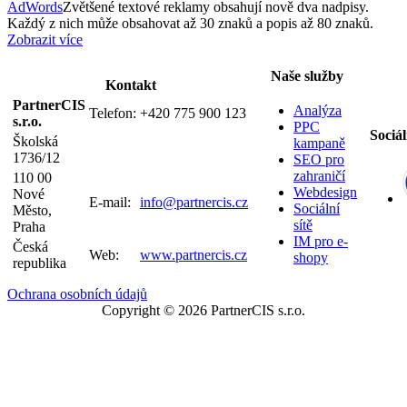
AdWords
Zvětšené textové reklamy obsahují nově dva nadpisy.
Každý z nich může obsahovat až 30 znaků a popis až 80 znaků.
Zobrazit více
Naše služby
Kontakt
PartnerCIS
Analýza
Telefon:
+420 775 900 123
s.r.o.
PPC
Sociál
Školská
kampaně
1736/12
SEO pro
zahraničí
110 00
Webdesign
Nové
E-mail:
info@partnercis.cz
Sociální
Město,
sítě
Praha
IM pro e-
Česká
Web:
www.partnercis.cz
shopy
republika
Ochrana osobních údajů
Copyright © 2026 PartnerCIS s.r.o.