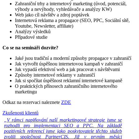
Zahraniční trhy a internetový marketing (úvod, potenciál,
výhody a nevýhody, vyhledávače a analýzy KW)
Web jako cíl návštěv a zdroj poptávek
Internetová reklama a propagace (SEO, PPC, Sociální sítě,
Youtube, Newsletter, affiliate)
Analýzy výsledků
Případové studie
Co se na semináři dozvíte?
Jaké jsou tradiční a moderní způsoby propagace v zahraničí
Jak vytvořit úspěšnou internetovou kampaň v zahraničí
Jak vypadá efektivní web a jak pracovat s návštěvami
Způsoby internetové reklamy v zahraničí
Jak si spočítat úspěšnost reklamní internetové kampaně
O praktických přínosech zahraničního internetového
marketingu
Odkaz na rezervaci naleznete
ZDE
Zkušenosti klientů
„V rámci naplňování naší marketingové strategie jsme se
rozhodli pro implementaci SEO a PPC. Na základě
pozitivních referencí jsme jako poskytovatele těchto služeb
zvolili společnost PartnerCIS. Již v prvním měsíci