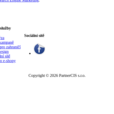
earch Engine Marketing
.
služby
Sociální sítě
ýza
kampaně
ro zahraničí
esign
ní sítě
o e-shopy
Copyright © 2026 PartnerCIS s.r.o.