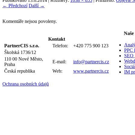
Publikováno
13.6.2014
| Rozměry:
1038 × 655
| Přiřazeno:
Objevte S
← Předchozí
Další →
Komentáře nejsou povoleny.
Naše 
Kontakt
Anal
PartnerCIS s.r.o.
Telefon:
+420 775 900 123
PPC 
Školská 1736/12
SEO p
110 00 Nové Město,
Webd
E-mail:
info@partnercis.cz
Praha
Sociál
Česká republika
Web:
www.partnercis.cz
IM pr
Ochrana osobních údajů