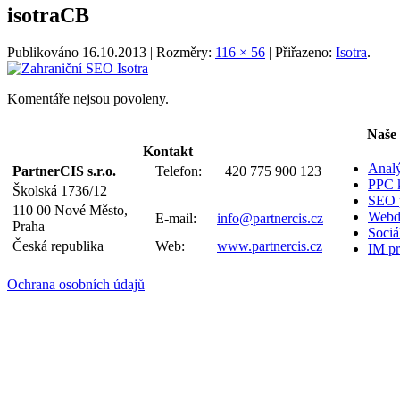
isotraCB
Publikováno
16.10.2013
| Rozměry:
116 × 56
| Přiřazeno:
Isotra
.
Komentáře nejsou povoleny.
Naše 
Kontakt
Anal
PartnerCIS s.r.o.
Telefon:
+420 775 900 123
PPC 
Školská 1736/12
SEO p
110 00 Nové Město,
Webd
E-mail:
info@partnercis.cz
Praha
Sociál
Česká republika
Web:
www.partnercis.cz
IM pr
Ochrana osobních údajů