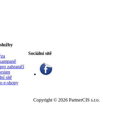
služby
Sociální sítě
ýza
kampaně
ro zahraničí
esign
ní sítě
o e-shopy
Copyright © 2026 PartnerCIS s.r.o.