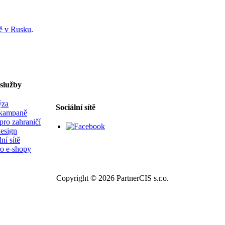
tě v Rusku
.
služby
ýza
Sociální sítě
kampaně
ro zahraničí
esign
ní sítě
o e-shopy
Copyright © 2026 PartnerCIS s.r.o.